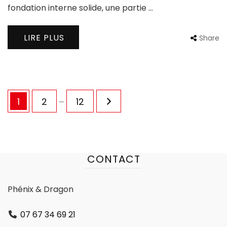
fondation interne solide, une partie …
LIRE PLUS
Share
Pagination
…
Page
Page
Page
1
2
12
des
publications
CONTACT
Phénix & Dragon
07 67 34 69 21