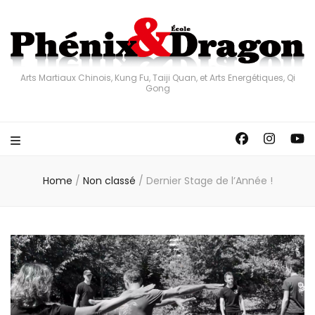
Arts Martiaux Chinois, Kung Fu, Taiji Quan, et Arts Energétiques, Qi
Gong
Home
/
Non classé
/
Dernier Stage de l’Année !