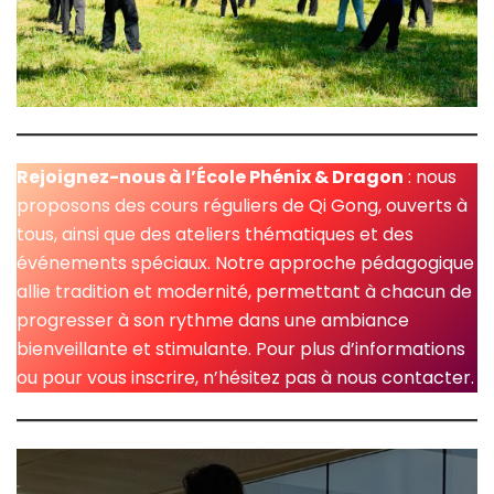
Rejoignez-nous à l’École Phénix & Dragon
: nous
proposons des cours réguliers de Qi Gong, ouverts à
tous, ainsi que des ateliers thématiques et des
événements spéciaux. Notre approche pédagogique
allie tradition et modernité, permettant à chacun de
progresser à son rythme dans une ambiance
bienveillante et stimulante. Pour plus d’informations
ou pour vous inscrire, n’hésitez pas à nous contacter.