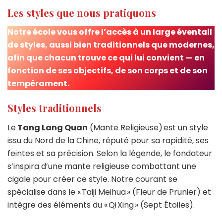
Les styles que nous pratiquons
Notre école vous offre l’accès à un large éventail
de styles, aussi bien traditionnels que modernes,
afin que chacun trouve ce qui lui convient — en
fonction de ses objectifs, de son corps et de son
tempérament.
Styles traditionnels
Le
Tang Lang Quan
(Mante Religieuse) est un style
issu du Nord de la Chine, réputé pour sa rapidité, ses
feintes et sa précision. Selon la légende, le fondateur
s’inspira d’une mante religieuse combattant une
cigale pour créer ce style. Notre courant se
spécialise dans le « Taiji Meihua » (Fleur de Prunier) et
intègre des éléments du « Qi Xing » (Sept Étoiles).