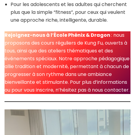
Pour les adolescents et les adultes qui cherchent
plus que la simple “fitness”, pour ceux qui veulent
une approche riche, intelligente, durable.
Rejoignez-nous à l’École Phénix & Dragon
: nous
proposons des cours réguliers de Kung Fu, ouverts à
tous, ainsi que des ateliers thématiques et des
événements spéciaux. Notre approche pédagogique
allie tradition et modernité, permettant à chacun de
progresser à son rythme dans une ambiance
bienveillante et stimulante. Pour plus d’informations
ou pour vous inscrire, n’hésitez pas à nous contacter.