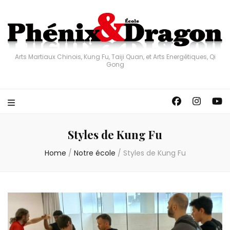
Arts Martiaux Chinois, Kung Fu, Taiji Quan, et Arts Energétiques, Qi
Gong
Styles de Kung Fu
Home
/
Notre école
/
Styles de Kung Fu