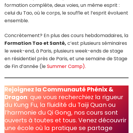
formation complète, deux voies, un même esprit :
celui du Tao, où le corps, le souffle et l’esprit évoluent
ensemble.
Concrètement? En plus des cours hebdomadaires, la
Formation Tao et Santé,
c’est plusieurs séminaires
le week-end, à Paris, plusieurs week-ends de stage
en résidentiel près de Paris, et une semaine de Stage
de Fin d’année (le
Summer Camp).
Rejoignez la Communauté Phénix &
Dragon
: que vous recherchiez la rigueur
du Kung Fu, la fluidité du Taiji Quan ou
l’harmonie du Qi Gong, nos cours sont
ouverts à toutes et tous. Venez découvrir
une école où la pratique se partage