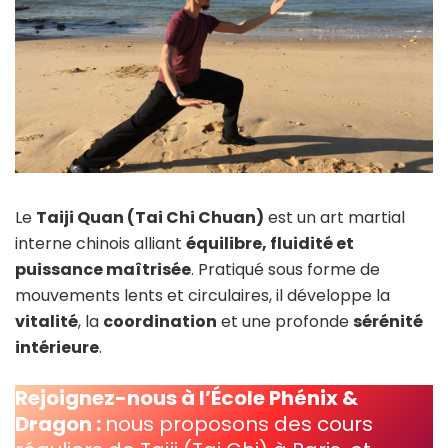
Le
Taiji Quan (Tai Chi Chuan)
est un art martial
interne chinois alliant
équilibre, fluidité et
puissance maîtrisée
. Pratiqué sous forme de
mouvements lents et circulaires, il développe la
vitalité
, la
coordination
et une profonde
sérénité
intérieure
.
Rejoignez-nous à l’École Phénix &
Dragon :
nous proposons des cours