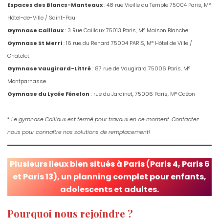
Espaces des Blancs-Manteaux
: 48 rue Vieille du Temple 75004 Paris, M°
Hôtel-de-Ville / Saint-Paul
Gymnase Caillaux
: 3 Rue Caillaux 75013 Paris, M° Maison Blanche
Gymnase St Merri
: 16 rue du Renard 75004 PARIS, M° Hôtel de Ville /
Châtelet
Gymnase Vaugirard-Littré
: 87 rue de Vaugirard 75006 Paris, M°
Montparnasse
Gymnase du Lycée Fénelon
: rue du Jardinet, 75006 Paris, M° Odéon
*
Le gymnase Caillaux est fermé pour travaux en ce moment. Contactez-
nous pour connaître nos solutions de remplacement!
Plusieurs lieux bien situés à Paris (Paris 4, Paris 6
et Paris 13), un planning complet pour enfants,
adolescents et adultes.
Pourquoi nous rejoindre ?