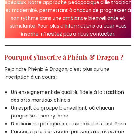
spéciaux. Notre approche pédagogique allie tradition
et modernité, permettant à chacun de progresser à
son rythme dans une ambiance bienveillante et
stimulante. Pour plus d’informations ou pour vous
inscrire, n’hésitez pas à nous contacter.
P
ourquoi s’inscrire à Phénix & Dragon ?
Rejoindre Phénix & Dragon, c’est plus qu’une
inscription à un cours :
Un enseignement de qualité, fidèle à la tradition
des arts martiaux chinois
Un esprit de groupe bienveillant, où chacun
progresse à son rythme
Des lieux de pratique accessibles dans tout Paris
L’accès à plusieurs cours par semaine avec une