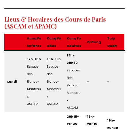
Lieux & Horaires des Cours de Paris
(ASCAM et APAMC)
Kung Fu
Kung Fu
Kung Fu
Taiji
Qi Gong
Enfants
Ados
Adultes
Quan
19h-
17h-18h
18h-19h
20h30
Espace
Espace
Espaces
des
des
des
Lundi
Blancs-
Blancs-
–
–
Blancs-
Manteau
Manteau
Manteau
x
x
x
ASCAM
ASCAM
ASCAM
20h15-
19h-
19h-
21h45
20h15
20h30