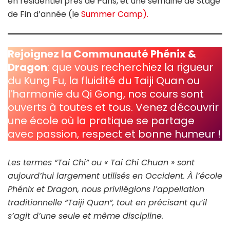
en résidentiel près de Paris, et une semaine de Stage
de Fin d’année (le
Summer Camp).
Rejoignez la Communauté Phénix &
Dragon
: que vous recherchiez la rigueur
du Kung Fu, la fluidité du Taiji Quan ou
l’harmonie du Qi Gong, nos cours sont
ouverts à toutes et tous. Venez découvrir
une école où la pratique se partage
avec passion, respect et bonne humeur !
Les termes “Tai Chi” ou « Tai Chi Chuan » sont
aujourd’hui largement utilisés en Occident. À l’école
Phénix et Dragon, nous privilégions l’appellation
traditionnelle “Taiji Quan”, tout en précisant qu’il
s’agit d’une seule et même discipline.