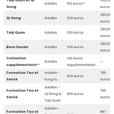
Taiji Quan et Qi
433,50
Adultes
510 euros *
Gong
euros
280,50
Qi Gong
Adultes
330 euros
euros
280,50
Taiji Quan
Adultes
330 euros
euros
280,50
Boxe Sanda
Adultes
330 euros
euros
Cotisation
140 euros
Adultes
–
supplémentaire*
*
supplémentaires
Formation Tao et
Adultes –
765
900 euros
Santé
Kung Fu
euros
Adultes –
Formation Tao et
765
Qi Gong &
900 euros
Santé
euros
Taiji Quan
Adultes –
Formation Tao et
867