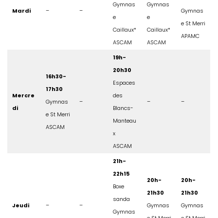
Gymnas
Gymnas
Mardi
–
–
Gymnas
e
e
e St Merri
Caillaux*
Caillaux*
APAMC
ASCAM
ASCAM
19h-
20h30
16h30-
Espaces
17h30
Mercre
des
Gymnas
–
–
–
di
Blancs-
e St Merri
Manteau
ASCAM
x
ASCAM
21h-
22h15
20h-
20h-
Boxe
21h30
21h30
sanda
Jeudi
–
–
Gymnas
Gymnas
Gymnas
e St Merri
e St Merri