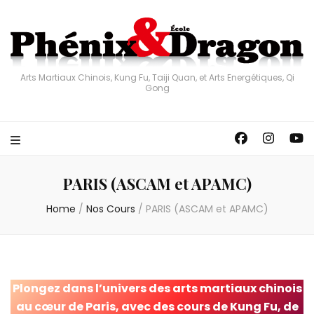
Arts Martiaux Chinois, Kung Fu, Taiji Quan, et Arts Energétiques, Qi
Gong
PARIS (ASCAM et APAMC)
Home
/
Nos Cours
/
PARIS (ASCAM et APAMC)
Plongez dans l’univers des arts martiaux chinois
au cœur de Paris, avec des cours de Kung Fu, de