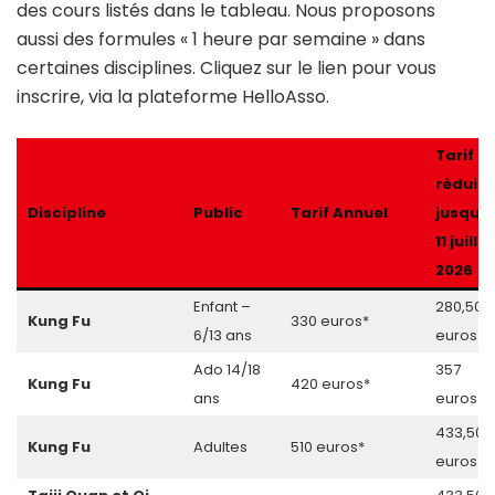
des cours listés dans le tableau. Nous proposons
aussi des formules « 1 heure par semaine » dans
certaines disciplines. Cliquez sur le lien pour vous
inscrire, via la plateforme HelloAsso.
Tarif
réduit
Discipline
Public
Tarif Annuel
jusqu’
11 juillet
2026
Enfant –
280,50
Kung Fu
330 euros*
6/13 ans
euros
Ado 14/18
357
Kung Fu
420 euros*
ans
euros
433,50
Kung Fu
Adultes
510 euros*
euros