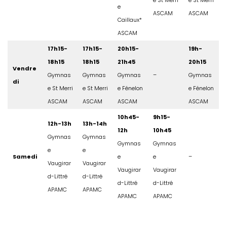
e
ASCAM
ASCAM
Caillaux*
ASCAM
17h15-
17h15-
20h15-
19h-
18h15
18h15
21h45
20h15
Vendre
Gymnas
Gymnas
Gymnas
–
Gymnas
di
e St Merri
e St Merri
e Fénelon
e Fénelon
ASCAM
ASCAM
ASCAM
ASCAM
10h45-
9h15-
12h-13h
13h-14h
12h
10h45
Gymnas
Gymnas
Gymnas
Gymnas
e
e
Samedi
e
e
–
Vaugirar
Vaugirar
Vaugirar
Vaugirar
d-Littré
d-Littré
d-Littré
d-Littré
APAMC
APAMC
APAMC
APAMC