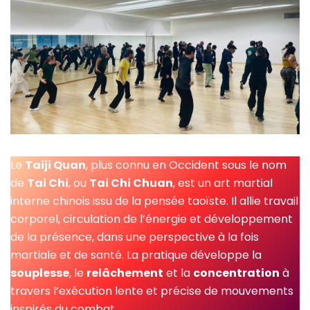
Le
Taiji Quan
, plus connu en Occident sous le nom
de
Tai Chi
, ou
Tai Chi Chuan
, est un art martial
interne chinois issu de la pensée taoïste. Il allie travail
corporel, circulation de l’énergie et développement
de la présence, dans une perspective à la fois
martiale et de santé. La pratique développe la
souplesse
, le
relâchement
et la
concentration
à
travers l’exécution lente et précise de mouvements
inspirés du combat.