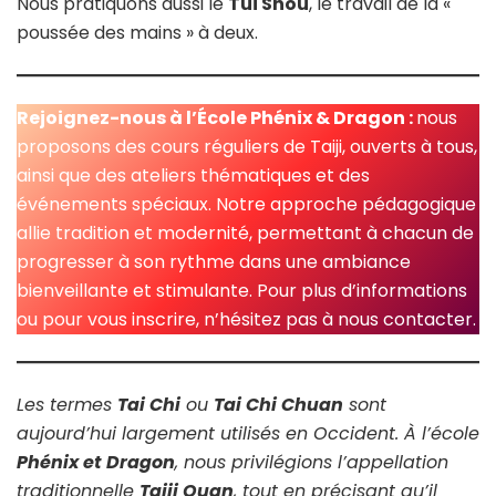
Nous pratiquons aussi le
Tui Shou
, le travail de la «
poussée des mains » à deux.
Rejoignez-nous à l’École Phénix & Dragon :
nous
proposons des cours réguliers de Taiji, ouverts à tous,
ainsi que des ateliers thématiques et des
événements spéciaux. Notre approche pédagogique
allie tradition et modernité, permettant à chacun de
progresser à son rythme dans une ambiance
bienveillante et stimulante. Pour plus d’informations
ou pour vous inscrire, n’hésitez pas à nous contacter.
Les termes
Tai Chi
ou
Tai Chi Chuan
sont
aujourd’hui largement utilisés en Occident. À l’école
Phénix et Dragon
, nous privilégions l’appellation
traditionnelle
Taiji Quan
, tout en précisant qu’il