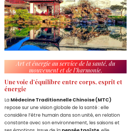
Art et énergie au service de la santé, du
mouvement et de l’harmonie.
Une voie d’équilibre entre corps, esprit et
énergie
La
Médecine Traditionnelle Chinoise (MTC)
repose sur une vision globale de la santé : elle
considère l’être humain dans son unité, en relation
constante avec son environnement, les saisons et
ses émotions. Issue de la
pensée taoïste
, elle