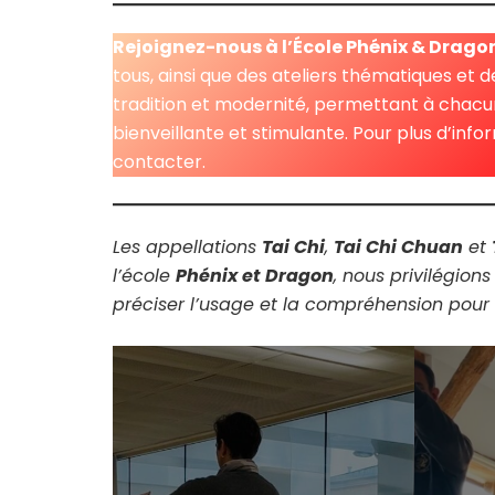
Rejoignez-nous à l’École Phénix & Dragon
tous, ainsi que des ateliers thématiques e
tradition et modernité, permettant à chac
bienveillante et stimulante. Pour plus d’info
contacter.
Les appellations
Tai Chi
,
Tai Chi Chuan
et
l’école
Phénix et Dragon
, nous privilégion
préciser l’usage et la compréhension pour 