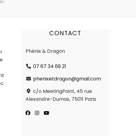
an
CONTACT
Phénix & Dragon
er
ue
07 67 34 69 21
nt
phenixetdragon@gmail.com
ec
c/o MeetingPoint, 45 rue
Alexandre-Dumas, 75011 Paris