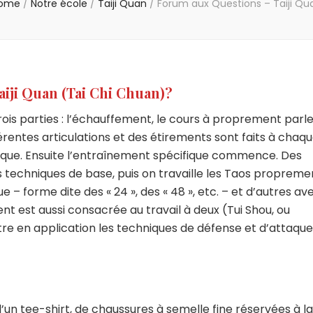
ome
/
Notre école
/
Taiji Quan
/
Forum aux Questions – Taiji Qu
iji Quan (Tai Chi Chuan)?
ois parties : l’échauffement, le cours à proprement parl
férentes articulations et des étirements sont faits à chaq
ique. Ensuite l’entraînement spécifique commence. Des
 techniques de base, puis on travaille les Taos propreme
nue – forme dite des « 24 », des « 48 », etc. – et d’autres av
nt est aussi consacrée au travail à deux (Tui Shou, ou
re en application les techniques de défense et d’attaque
d’un tee-shirt, de chaussures à semelle fine réservées à la