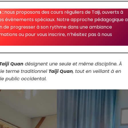
 :
nous proposons des cours réguliers de Taiji, ouverts à
t des événements spéciaux. Notre approche pédagogique al
un de progresser à son rythme dans une ambiance
rmations ou pour vous inscrire, n’hésitez pas à nous
Taiji Quan
désignent une seule et même discipline. À
s le terme traditionnel
Taiji Quan
, tout en veillant à en
le public occidental.