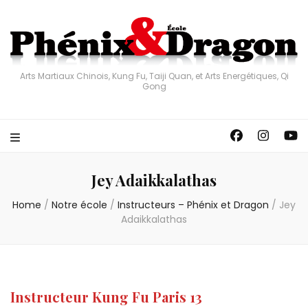
Arts Martiaux Chinois, Kung Fu, Taiji Quan, et Arts Energétiques, Qi
Gong
Jey Adaikkalathas
Home
/
Notre école
/
Instructeurs – Phénix et Dragon
/
Jey
Adaikkalathas
Instructeur Kung Fu Paris 13