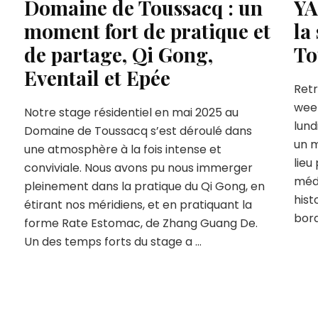
Domaine de Toussacq : un
YA
moment fort de pratique et
la
de partage, Qi Gong,
To
Eventail et Epée
Retr
wee
Notre stage résidentiel en mai 2025 au
lund
Domaine de Toussacq s’est déroulé dans
un m
une atmosphère à la fois intense et
lieu
conviviale. Nous avons pu nous immerger
médi
pleinement dans la pratique du Qi Gong, en
hist
étirant nos méridiens, et en pratiquant la
bord
forme Rate Estomac, de Zhang Guang De.
Un des temps forts du stage a …