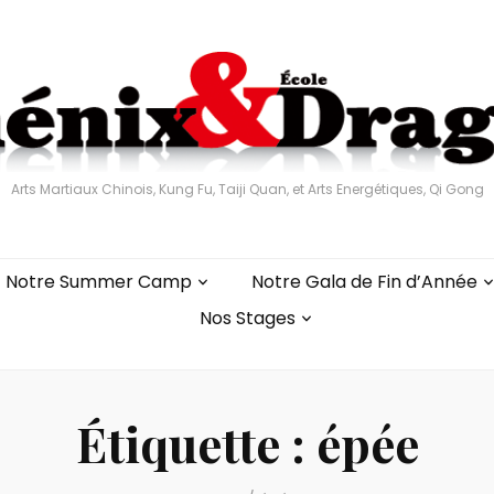
Arts Martiaux Chinois, Kung Fu, Taiji Quan, et Arts Energétiques, Qi Gong
Notre Summer Camp
Notre Gala de Fin d’Année
Nos Stages
Étiquette :
épée