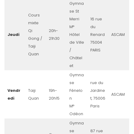
Gymna
se St
Cours
Merri
16 rue
mixte
M°
du
Qi
20h-
Jeudi
Hôtel
Renard
ASCAM
Gong /
21h30
de Ville
75004
Taiji
/
PARIS
Quan
Châtel
et
Gymna
se
rue du
Vendr
Taiji
19h-
Fénelo
Jardine
ASCAM
edi
Quan
20h15
n
t, 75006
M°
Paris
Odéon
Gymna
se
87 rue