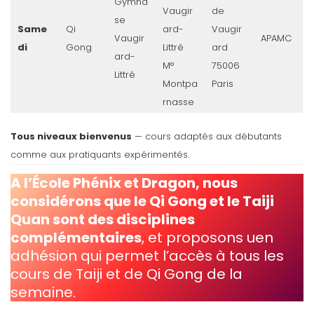
Gymna
Vaugir
de
se
Same
Qi
ard-
Vaugir
Vaugir
APAMC
di
Gong
Littré
ard
ard-
M°
75006
Littré
Montpa
Paris
rnasse
Tous niveaux bienvenus
— cours adaptés aux débutants
comme aux pratiquants expérimentés.
A l’École Phénix et Dragon, nous
considérons que le Qi Gong et le Taiji
Quan sont des disciplines
complémentaires
, et proposons uen
adhésion qui permet l’accès à tous les
cours de Taiji et de Qi Gong de la
semaine.