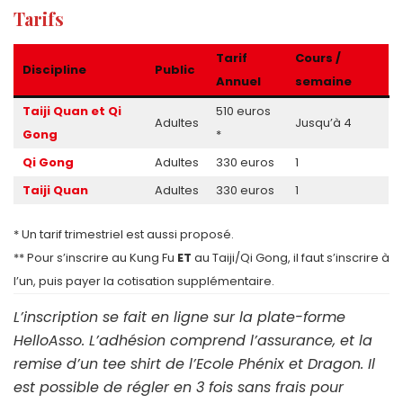
Tarifs
Tarif
Cours /
Discipline
Public
Annuel
semaine
Taiji Quan et Qi
510 euros
Adultes
Jusqu’à 4
Gong
*
Qi
Gong
Adultes
330 euros
1
Taiji Quan
Adultes
330 euros
1
* Un tarif trimestriel est aussi proposé.
** Pour s’inscrire au Kung Fu
ET
au Taiji/Qi Gong, il faut s’inscrire à
l’un, puis payer la cotisation supplémentaire.
L’inscription se fait en ligne sur la plate-forme
HelloAsso. L’adhésion comprend l’assurance, et la
remise d’un tee shirt de l’Ecole Phénix et Dragon. Il
est possible de régler en 3 fois sans frais pour