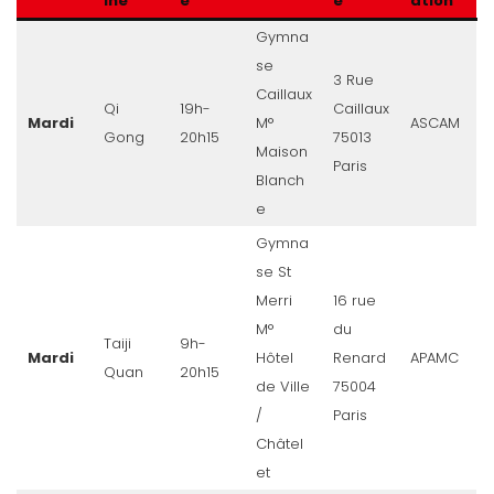
ine
e
e
ation
Gymna
se
3 Rue
Caillaux
Qi
19h-
Caillaux
Mardi
M°
ASCAM
Gong
20h15
75013
Maison
Paris
Blanch
e
Gymna
se St
Merri
16 rue
M°
du
Taiji
9h-
Mardi
Hôtel
Renard
APAMC
Quan
20h15
de Ville
75004
/
Paris
Châtel
et