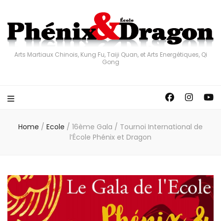
Arts Martiaux Chinois, Kung Fu, Taiji Quan, et Arts Energétiques, Qi
Gong
Home
/
Ecole
/
16ème Gala / Tournoi International de
l’École Phénix et Dragon