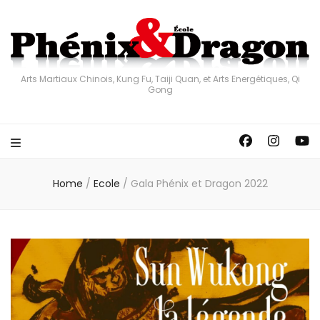
Arts Martiaux Chinois, Kung Fu, Taiji Quan, et Arts Energétiques, Qi
Gong
Home
/
Ecole
/
Gala Phénix et Dragon 2022