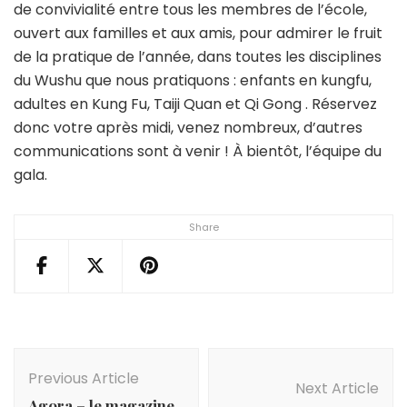
de convivialité entre tous les membres de l’école,
ouvert aux familles et aux amis, pour admirer le fruit
de la pratique de l’année, dans toutes les disciplines
du Wushu que nous pratiquons : enfants en kungfu,
adultes en Kung Fu, Taiji Quan et Qi Gong .
Réservez
donc votre après midi, venez nombreux, d’autres
communications sont à venir ! À bientôt, l’équipe du
gala.
Share
Post
Navigation
Previous Article
Next Article
Agora – le magazine