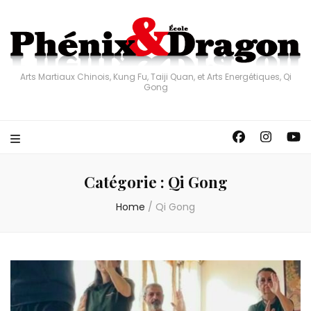
Arts Martiaux Chinois, Kung Fu, Taiji Quan, et Arts Energétiques, Qi
Gong
Catégorie :
Qi Gong
Home
/
Qi Gong