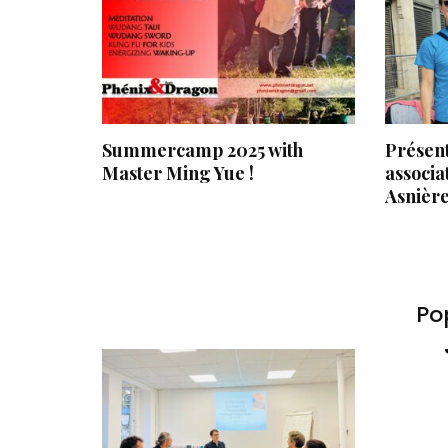
Summercamp 2025 with
Présent
Master Ming Yue !
associat
Asnièr
Pop