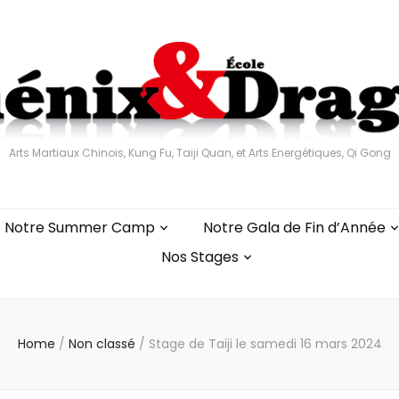
Arts Martiaux Chinois, Kung Fu, Taiji Quan, et Arts Energétiques, Qi Gong
Notre Summer Camp
Notre Gala de Fin d’Année
Nos Stages
Home
/
Non classé
/
Stage de Taiji le samedi 16 mars 2024