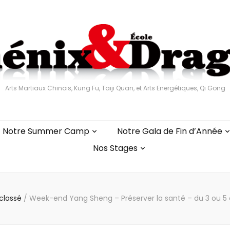
Arts Martiaux Chinois, Kung Fu, Taiji Quan, et Arts Energétiques, Qi Gong
Notre Summer Camp
Notre Gala de Fin d’Année
Nos Stages
classé
/
Week-end Yang Sheng – Préserver la santé – du 3 ou 5