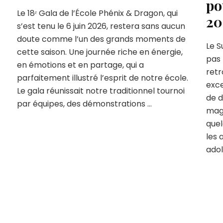
po
Le 18ᵉ Gala de l’École Phénix & Dragon, qui
20
s’est tenu le 6 juin 2026, restera sans aucun
doute comme l’un des grands moments de
Le 
cette saison. Une journée riche en énergie,
pas 
en émotions et en partage, qui a
ret
parfaitement illustré l’esprit de notre école.
exce
Le gala réunissait notre traditionnel tournoi
de d
par équipes, des démonstrations …
magn
quel
les 
adol