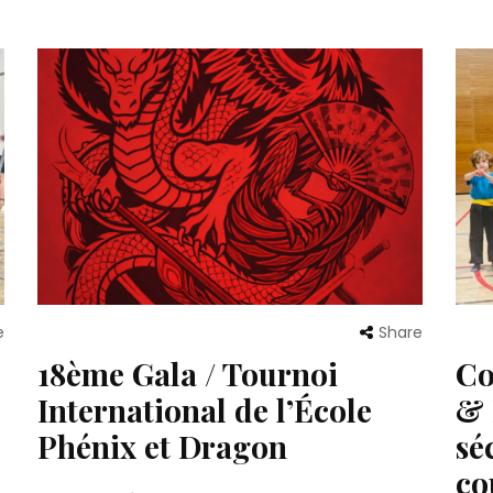
e
Share
18ème Gala / Tournoi
Co
International de l’École
& 
Phénix et Dragon
sé
co