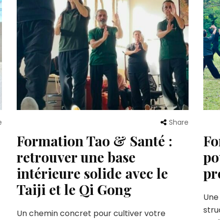
e
Share
Formation Tao & Santé :
Fo
retrouver une base
po
intérieure solide avec le
pr
Taiji et le Qi Gong
Une 
stru
Un chemin concret pour cultiver votre