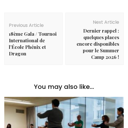
Post
Navigation
Next Article
Previous Article
Dernier rappel :
18ème Gala / Tournoi
quelques places
International de
encore disponibles
l’École Phénix et
pour le Summer
Dragon
Camp 2026 !
You may also like...