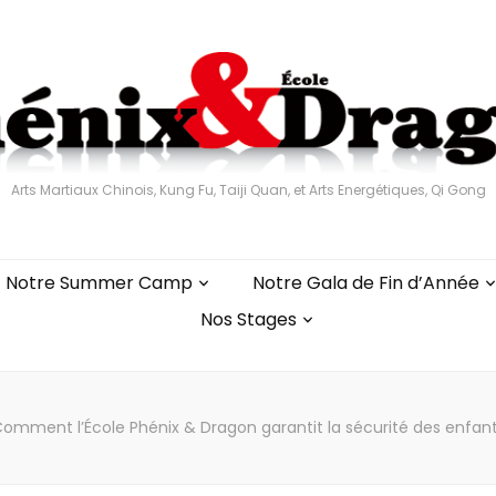
Arts Martiaux Chinois, Kung Fu, Taiji Quan, et Arts Energétiques, Qi Gong
Notre Summer Camp
Notre Gala de Fin d’Année
Nos Stages
omment l’École Phénix & Dragon garantit la sécurité des enfan