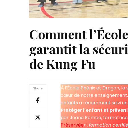
Comment l’École
garantit la sécur
de Kung Fu
À l’École Phénix et Dragon, la 
Share
cœur de notre enseignement. 
enfants a récemment suivi une
Protéger l’enfant et préveni
par Joana Romba, formatrice e
Préservée
« ,
formation certifi