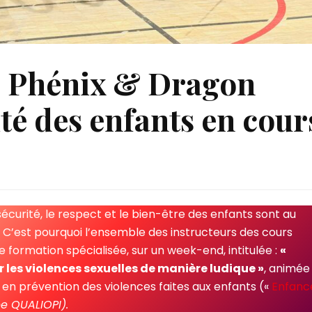
 Phénix & Dragon
ité des enfants en cour
sécurité, le respect et le bien-être des enfants sont au
C’est pourquoi l’ensemble des instructeurs des cours
 formation spécialisée, sur un week-end, intitulée :
«
r les violences sexuelles de manière ludique »
, animée
n prévention des violences faites aux enfants («
Enfanc
ée QUALIOPI).