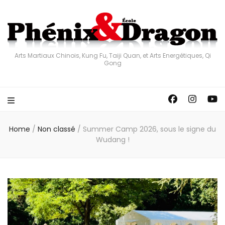
Arts Martiaux Chinois, Kung Fu, Taiji Quan, et Arts Energétiques, Qi
Gong
Home
/
Non classé
/
Summer Camp 2026, sous le signe du
Wudang !