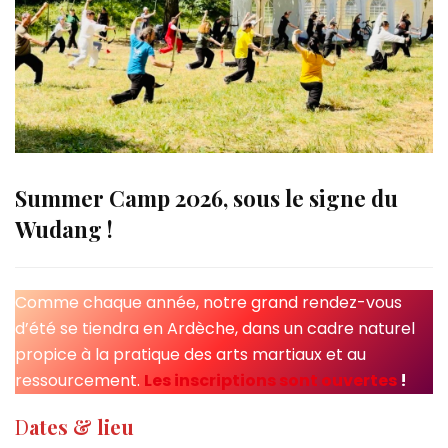
Summer Camp 2026, sous le signe du
Wudang !
Comme chaque année, notre grand rendez-vous
d’été se tiendra en Ardèche, dans un cadre naturel
propice à la pratique des arts martiaux et au
ressourcement.
Les inscriptions sont ouvertes
!
D
ates & lieu