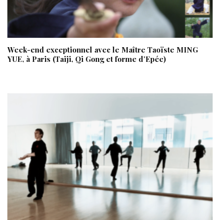
Week-end exceptionnel avec le Maître Taoïste MING
YUE, à Paris (Taiji, Qi Gong et forme d’Epée)