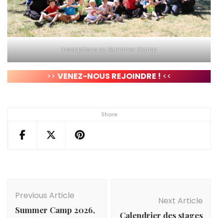
Inscriptions au Summer Camp
>>
VENEZ-NOUS REJOINDRE !
<<
Share
Post
Navigation
Previous Article
Next Article
Summer Camp 2026,
Calendrier des stages