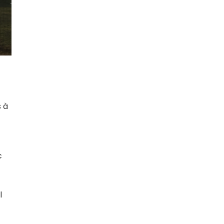
s à
c
l