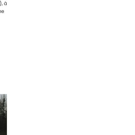
, à
me