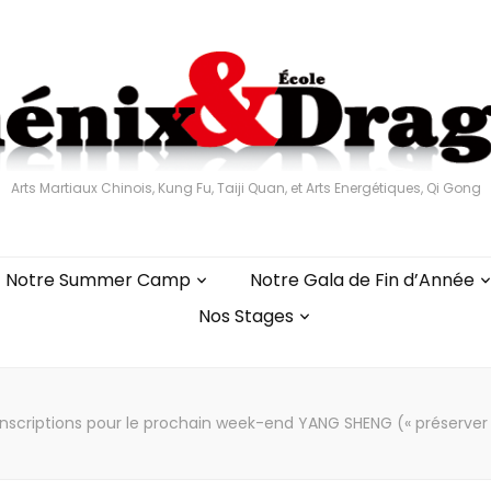
Arts Martiaux Chinois, Kung Fu, Taiji Quan, et Arts Energétiques, Qi Gong
Notre Summer Camp
Notre Gala de Fin d’Année
Nos Stages
inscriptions pour le prochain week-end YANG SHENG (« préserver