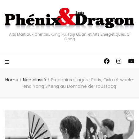
Arts Martiaux Chinois, Kung Fu, Taiji Quan, et Arts Energétiques, Qi
Gong
Home
/
Non classé
/
Prochains stages : Paris, Oslo et week-
end Yang Sheng au Domaine de Toussacq