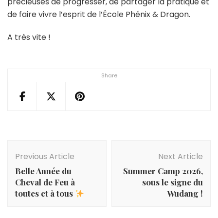
précieuses de progresser, de partager la pratique et
de faire vivre l’esprit de l’École Phénix & Dragon.
A très vite !
Share
Post
Navigation
Previous Article
Next Article
Belle Année du
Summer Camp 2026,
Cheval de Feu à
sous le signe du
toutes et à tous
Wudang !