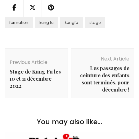
formation
kung fu
kungfu
stage
Post
Navigation
Next Article
Previous Article
Les passages de
Stage de Kung Fu les
ceinture des enfants
10 et 11 décembre
sont terminés, pour
2022
décembre !
You may also like...