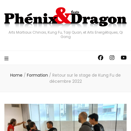
Arts Martiaux Chinois, Kung Fu, Taiji Quan, et Arts Energétiques, Qi
Gong
Home
/
Formation
/
Retour sur le stage de Kung Fu de
décembre 2022